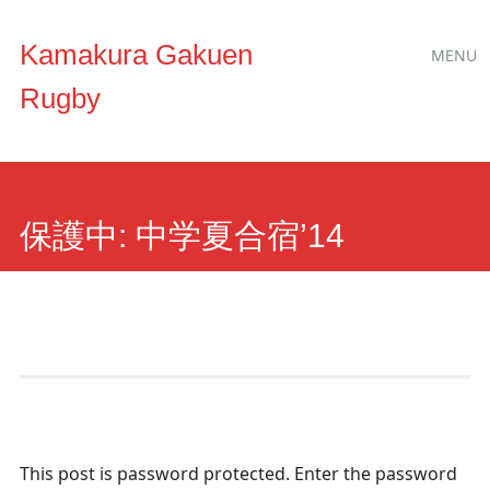
Main
Skip to content
Kamakura Gakuen
MENU
menu
Rugby
保護中: 中学夏合宿’14
This post is password protected. Enter the password