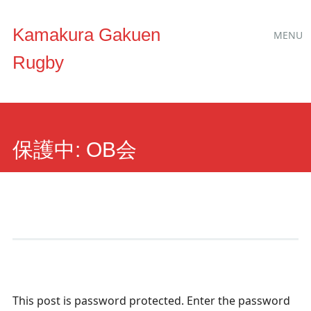
Main
Skip to content
Kamakura Gakuen
MENU
menu
Rugby
保護中: OB会
This post is password protected. Enter the password