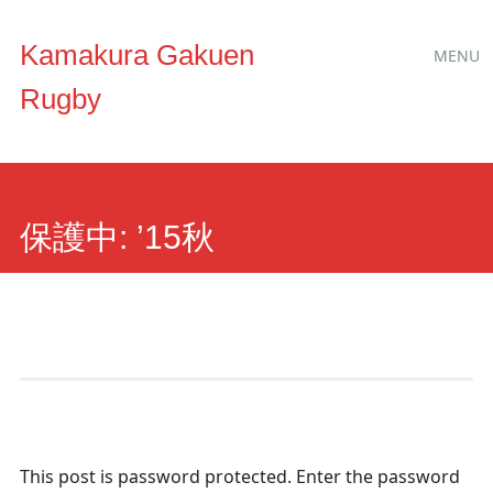
Main
Skip to content
Kamakura Gakuen
MENU
menu
Rugby
保護中: ’15秋
This post is password protected. Enter the password