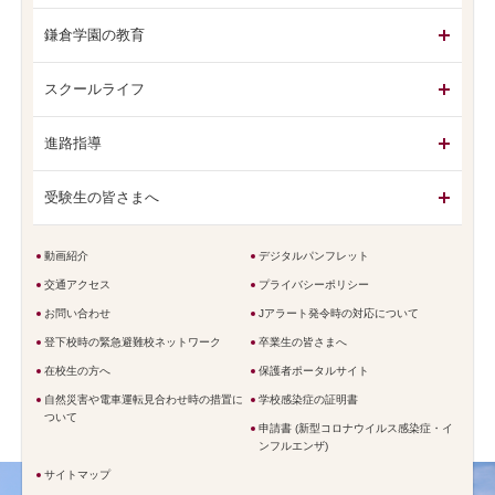
鎌倉学園の教育
スクールライフ
進路指導
受験生の皆さまへ
動画紹介
デジタルパンフレット
交通アクセス
プライバシーポリシー
お問い合わせ
Jアラート発令時の対応について
登下校時の緊急避難校ネットワーク
卒業生の皆さまへ
在校生の方へ
保護者ポータルサイト
自然災害や電車運転見合わせ時の措置に
学校感染症の証明書
ついて
申請書 (新型コロナウイルス感染症・イ
ンフルエンザ)
サイトマップ