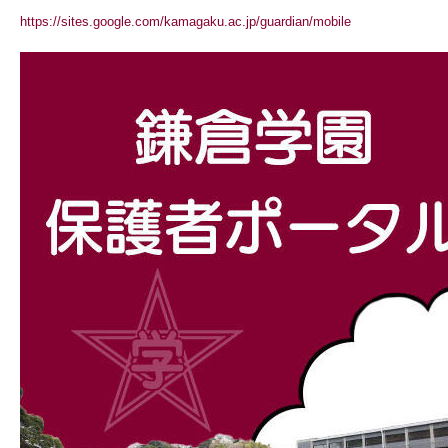
https://sites.google.com/kamagaku.ac.jp/guardian/mobile