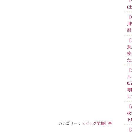
【
(
【
川
部
【
奈
校
た
【
ル
8
専
し
【
校
ト
カテゴリー：
トピック
学校行事
【