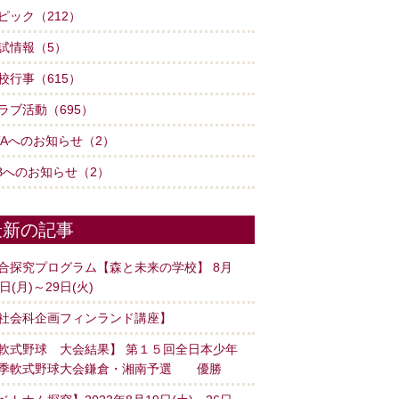
ピック（212）
試情報（5）
校行事（615）
ラブ活動（695）
TAへのお知らせ（2）
Bへのお知らせ（2）
最新の記事
合探究プログラム【森と未来の学校】 8月
8日(月)～29日(火)
社会科企画フィンランド講座】
軟式野球 大会結果】 第１５回全日本少年
季軟式野球大会鎌倉・湘南予選 優勝