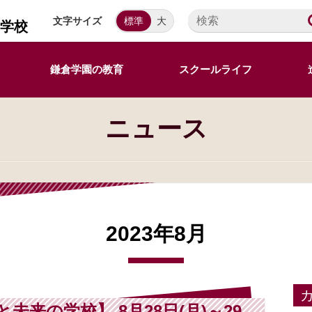
文字サイズ
標準
大
等学校
鎌倉学園の教育
スクールライフ
ニュース
2023年8月
来の学校】 8月28日(月)～29