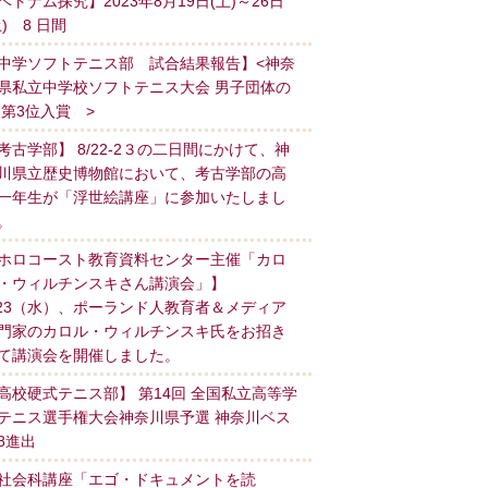
ベトナム探究】2023年8月19日(土)～26日
土) 8 日間
中学ソフトテニス部 試合結果報告】<神奈
県私立中学校ソフトテニス大会 男子団体の
 第3位入賞 >
考古学部】 8/22-2３の二日間にかけて、神
川県立歴史博物館において、考古学部の高
一年生が「浮世絵講座」に参加いたしまし
。
ホロコースト教育資料センター主催「カロ
・ウィルチンスキさん講演会」】
/23（水）、ポーランド人教育者＆メディア
門家のカロル・ウィルチンスキ氏をお招き
て講演会を開催しました。
高校硬式テニス部】 第14回 全国私立高等学
テニス選手権大会神奈川県予選 神奈川ベス
8進出
社会科講座「エゴ・ドキュメントを読