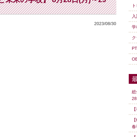
ト
入
2023/08/30
学
ク
P
O
総
2
【
【
春