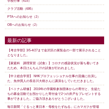
学校行事（615）
クラブ活動（695）
PTAへのお知らせ（2）
OBへのお知らせ（2）
最新の記事
【考古学部】3/5-4/27まで金沢区の展覧会の一部で展示されること
となりました。
【家庭科 調理実習（試食）】コロナの感染状況が落ち着いてき
たため、本日けんちん汁の試食が行われました。
【中２総合学習】 NHKプロフェッショナル仕事の流儀に出演し
た、魚仲買人の長谷川大樹さんに講演をしていただきました。
【ベトナム研修】 2019年の学園祭参加団体からの寄付と、生徒た
ちの募金活動でお預かりした寄付金で2つの井戸をプレゼントする
事ができました。ご協力頂きありがとうございました。
毎日新聞「ぐるっと東日本・母校をたずねる」にカマガクが登場