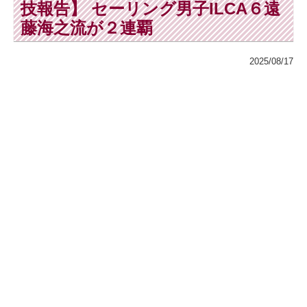
技報告】 セーリング男子ILCA６遠
藤海之流が２連覇
2025/08/17