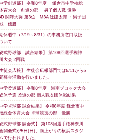
中学剣道部】 令和8年度 鎌倉市中学校総
体育大会 剣道の部 ・男子個人戦 優勝
3D 関澤大弥 第3位 M3A 辻建太郎 ・男子団
戦 優勝
期休暇中（7/19～8/31）の事務所窓口取扱
ついて
硬式野球部 試合結果】 第108回選手権神
川大会 2回戦
生徒会広報】 生徒会広報部門では5/11から5
間募金活動を行いました。
中学柔道部】 令和8年度 湘南ブロック大会
総体予選 柔道の部 個人戦＆団体戦結果
中学卓球部 試合結果】 令和8年度 鎌倉市中
校総合体育大会 卓球競技の部 優勝
硬式野球部 開会式】 第108回選手権神奈川
会開会式が5日(日)、雨上がりの横浜スタジ
ムで行われました。