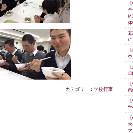
【
合
M
体
夏
に
【
奈
【
日
【
カテゴリー：
学校行事
県
【
学
【
大
ア