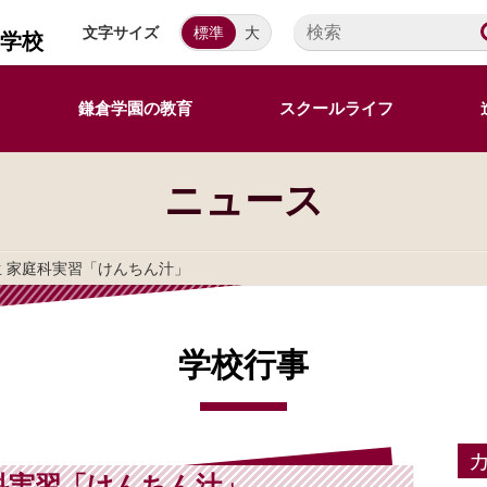
文字サイズ
標準
大
等学校
鎌倉学園の教育
スクールライフ
ニュース
生 家庭科実習「けんちん汁」
学校行事
科実習「けんちん汁」