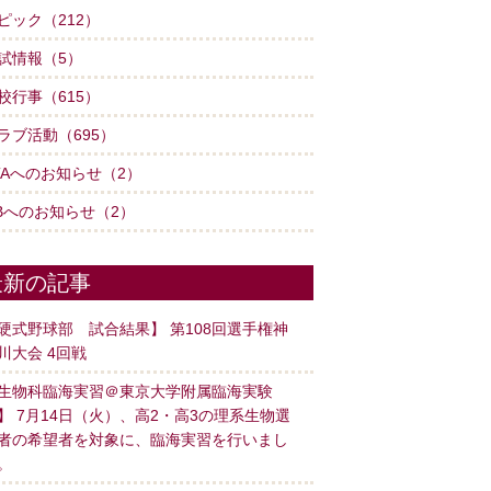
ピック（212）
試情報（5）
校行事（615）
ラブ活動（695）
TAへのお知らせ（2）
Bへのお知らせ（2）
最新の記事
硬式野球部 試合結果】 第108回選手権神
川大会 4回戦
生物科臨海実習＠東京大学附属臨海実験
】 7月14日（火）、高2・高3の理系生物選
者の希望者を対象に、臨海実習を行いまし
。