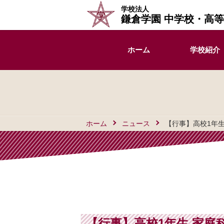
学校法人
鎌倉学園 中学校・高
ホーム
学校紹介
ホーム
ニュース
【行事】高校1年
【行事】高校1年生 家庭