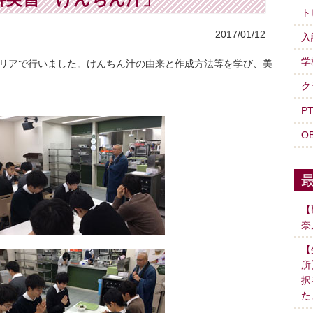
ト
2017/01/12
入
学
テリアで行
いました。けんちん汁の由来と作成方法等を学び、
美
ク
P
O
【
奈
【
所
択
た