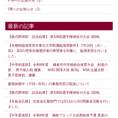
PTAへのお知らせ（2）
OBへのお知らせ（2）
最新の記事
【硬式野球部 試合結果】 第108回選手権神奈川大会 4回戦
【生物科臨海実習＠東京大学附属臨海実験所】 7月14日（火）、
高2・高3の理系生物選択者の希望者を対象に、臨海実習を行いま
した。
【中学剣道部】 令和8年度 鎌倉市中学校総合体育大会 剣道の
部 ・男子個人戦 優勝 M3D 関澤大弥 第3位 M3A 辻建太郎 ・
男子団体戦 優勝
夏期休暇中（7/19～8/31）の事務所窓口取扱について
【硬式野球部 試合結果】 第108回選手権神奈川大会 2回戦
【生徒会広報】 生徒会広報部門では5/11から5日間募金活動を行い
ました。
【中学柔道部】 令和8年度 湘南ブロック大会県総体予選 柔道の