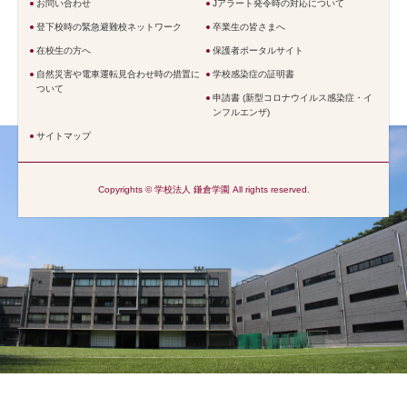
お問い合わせ
Jアラート発令時の対応について
登下校時の緊急避難校ネットワーク
卒業生の皆さまへ
在校生の方へ
保護者ポータルサイト
自然災害や電車運転見合わせ時の措置に
学校感染症の証明書
ついて
申請書 (新型コロナウイルス感染症・イ
ンフルエンザ)
サイトマップ
Copyrights © 学校法人 鎌倉学園 All rights reserved.