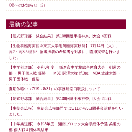
OBへのお知らせ（2）
最新の記事
【硬式野球部 試合結果】 第108回選手権神奈川大会 4回戦
【生物科臨海実習＠東京大学附属臨海実験所】 7月14日（火）、
高2・高3の理系生物選択者の希望者を対象に、臨海実習を行いま
した。
【中学剣道部】 令和8年度 鎌倉市中学校総合体育大会 剣道の
部 ・男子個人戦 優勝 M3D 関澤大弥 第3位 M3A 辻建太郎 ・
男子団体戦 優勝
夏期休暇中（7/19～8/31）の事務所窓口取扱について
【硬式野球部 試合結果】 第108回選手権神奈川大会 2回戦
【生徒会広報】 生徒会広報部門では5/11から5日間募金活動を行い
ました。
【中学柔道部】 令和8年度 湘南ブロック大会県総体予選 柔道の
部 個人戦＆団体戦結果