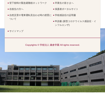
登下校時の緊急避難校ネットワーク
卒業生の皆さまへ
在校生の方へ
保護者ポータルサイト
自然災害や電車運転見合わせ時の措置に
学校感染症の証明書
ついて
申請書 (新型コロナウイルス感染症・イ
ンフルエンザ)
サイトマップ
Copyrights © 学校法人 鎌倉学園 All rights reserved.