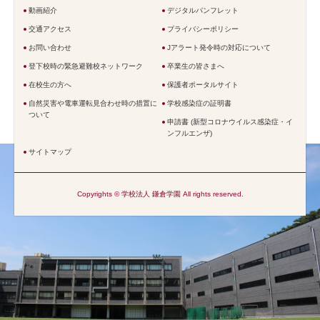
動画紹介
デジタルパンフレット
交通アクセス
プライバシーポリシー
お問い合わせ
Jアラート発令時の対応について
登下校時の緊急避難校ネットワーク
卒業生の皆さまへ
在校生の方へ
保護者ポータルサイト
自然災害や電車運転見合わせ時の措置に
学校感染症の証明書
ついて
申請書 (新型コロナウイルス感染症・イ
ンフルエンザ)
サイトマップ
Copyrights © 学校法人 鎌倉学園 All rights reserved.