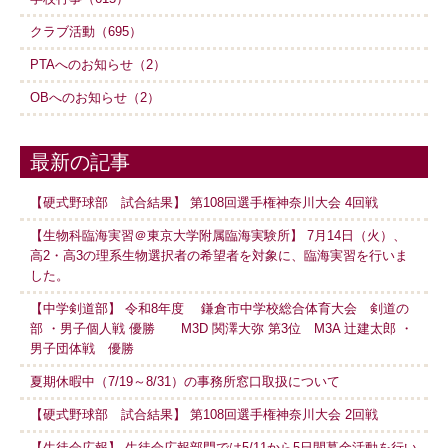
クラブ活動（695）
PTAへのお知らせ（2）
OBへのお知らせ（2）
最新の記事
【硬式野球部 試合結果】 第108回選手権神奈川大会 4回戦
【生物科臨海実習＠東京大学附属臨海実験所】 7月14日（火）、
高2・高3の理系生物選択者の希望者を対象に、臨海実習を行いま
した。
【中学剣道部】 令和8年度 鎌倉市中学校総合体育大会 剣道の
部 ・男子個人戦 優勝 M3D 関澤大弥 第3位 M3A 辻建太郎 ・
男子団体戦 優勝
夏期休暇中（7/19～8/31）の事務所窓口取扱について
【硬式野球部 試合結果】 第108回選手権神奈川大会 2回戦
【生徒会広報】 生徒会広報部門では5/11から5日間募金活動を行い