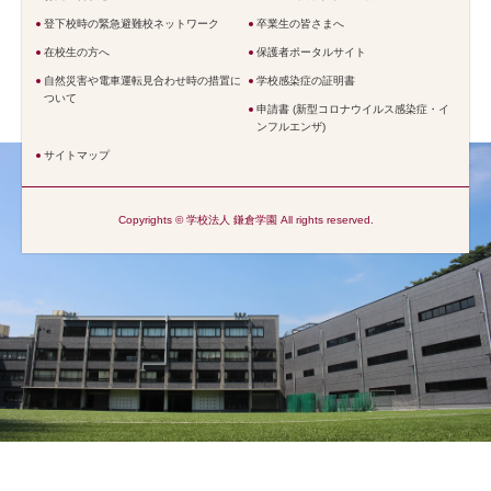
登下校時の緊急避難校ネットワーク
卒業生の皆さまへ
在校生の方へ
保護者ポータルサイト
自然災害や電車運転見合わせ時の措置に
学校感染症の証明書
ついて
申請書 (新型コロナウイルス感染症・イ
ンフルエンザ)
サイトマップ
Copyrights © 学校法人 鎌倉学園 All rights reserved.