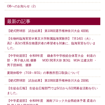
OBへのお知らせ（2）
最新の記事
【硬式野球部 試合結果】 第108回選手権神奈川大会 4回戦
【生物科臨海実習＠東京大学附属臨海実験所】 7月14日（火）、
高2・高3の理系生物選択者の希望者を対象に、臨海実習を行いま
した。
【中学剣道部】 令和8年度 鎌倉市中学校総合体育大会 剣道の
部 ・男子個人戦 優勝 M3D 関澤大弥 第3位 M3A 辻建太郎 ・
男子団体戦 優勝
夏期休暇中（7/19～8/31）の事務所窓口取扱について
【硬式野球部 試合結果】 第108回選手権神奈川大会 2回戦
【生徒会広報】 生徒会広報部門では5/11から5日間募金活動を行い
ました。
【中学柔道部】 令和8年度 湘南ブロック大会県総体予選 柔道の