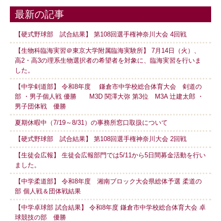
最新の記事
【硬式野球部 試合結果】 第108回選手権神奈川大会 4回戦
【生物科臨海実習＠東京大学附属臨海実験所】 7月14日（火）、
高2・高3の理系生物選択者の希望者を対象に、臨海実習を行いま
した。
【中学剣道部】 令和8年度 鎌倉市中学校総合体育大会 剣道の
部 ・男子個人戦 優勝 M3D 関澤大弥 第3位 M3A 辻建太郎 ・
男子団体戦 優勝
夏期休暇中（7/19～8/31）の事務所窓口取扱について
【硬式野球部 試合結果】 第108回選手権神奈川大会 2回戦
【生徒会広報】 生徒会広報部門では5/11から5日間募金活動を行い
ました。
【中学柔道部】 令和8年度 湘南ブロック大会県総体予選 柔道の
部 個人戦＆団体戦結果
【中学卓球部 試合結果】 令和8年度 鎌倉市中学校総合体育大会 卓
球競技の部 優勝