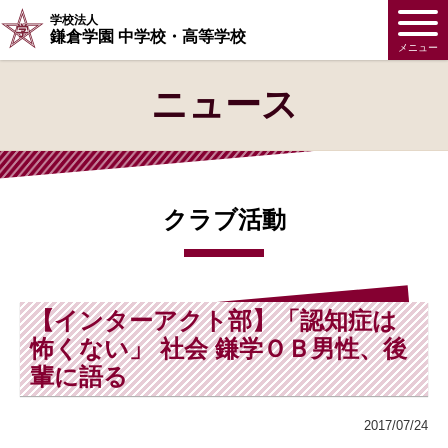
学校法人
鎌倉学園 中学校・高等学校
メニュー
ニュース
クラブ活動
【インターアクト部】「認知症は
怖くない」 社会 鎌学ＯＢ男性、後
輩に語る
2017/07/24