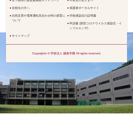
登下校時の緊急避難校ネットワーク
卒業生の皆さまへ
在校生の方へ
保護者ポータルサイト
自然災害や電車運転見合わせ時の措置に
学校感染症の証明書
ついて
申請書 (新型コロナウイルス感染症・イ
ンフルエンザ)
サイトマップ
Copyrights © 学校法人 鎌倉学園 All rights reserved.