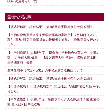
OBへのお知らせ（2）
最新の記事
【硬式野球部 試合結果】 第108回選手権神奈川大会 4回戦
【生物科臨海実習＠東京大学附属臨海実験所】 7月14日（火）、
高2・高3の理系生物選択者の希望者を対象に、臨海実習を行いま
した。
【中学剣道部】 令和8年度 鎌倉市中学校総合体育大会 剣道の
部 ・男子個人戦 優勝 M3D 関澤大弥 第3位 M3A 辻建太郎 ・
男子団体戦 優勝
夏期休暇中（7/19～8/31）の事務所窓口取扱について
【硬式野球部 試合結果】 第108回選手権神奈川大会 2回戦
【生徒会広報】 生徒会広報部門では5/11から5日間募金活動を行い
ました。
【中学柔道部】 令和8年度 湘南ブロック大会県総体予選 柔道の
部 個人戦＆団体戦結果