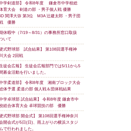
中学剣道部】 令和8年度 鎌倉市中学校総
体育大会 剣道の部 ・男子個人戦 優勝
3D 関澤大弥 第3位 M3A 辻建太郎 ・男子団
戦 優勝
期休暇中（7/19～8/31）の事務所窓口取扱
ついて
硬式野球部 試合結果】 第108回選手権神
川大会 2回戦
生徒会広報】 生徒会広報部門では5/11から5
間募金活動を行いました。
中学柔道部】 令和8年度 湘南ブロック大会
総体予選 柔道の部 個人戦＆団体戦結果
中学卓球部 試合結果】 令和8年度 鎌倉市中
校総合体育大会 卓球競技の部 優勝
硬式野球部 開会式】 第108回選手権神奈川
会開会式が5日(日)、雨上がりの横浜スタジ
ムで行われました。