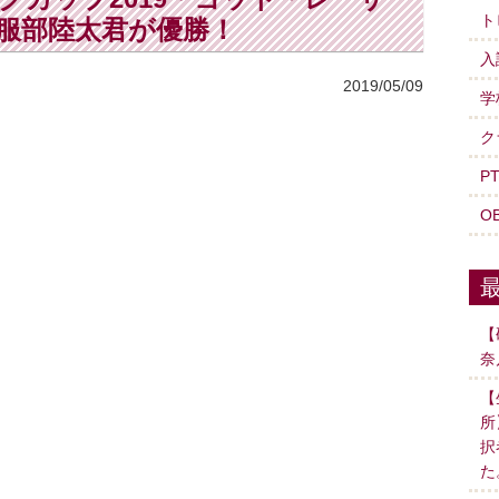
ト
服部陸太君が優勝！
入
2019/05/09
学
ク
P
O
【
奈
【
所
択
た