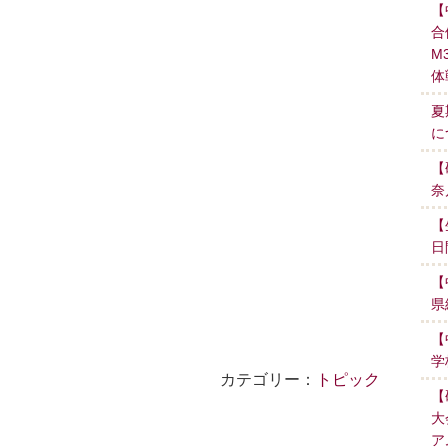
【
合
M
体
夏
に
【
奈
【
日
【
県
【
学
カテゴリー：
トピック
【
大
ア