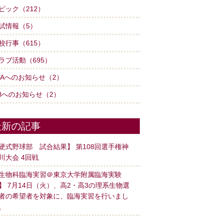
ピック（212）
試情報（5）
校行事（615）
ラブ活動（695）
TAへのお知らせ（2）
Bへのお知らせ（2）
最新の記事
硬式野球部 試合結果】 第108回選手権神
川大会 4回戦
生物科臨海実習＠東京大学附属臨海実験
】 7月14日（火）、高2・高3の理系生物選
者の希望者を対象に、臨海実習を行いまし
。