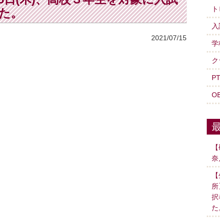
ト
た。
入
2021/07/15
学
ク
P
O
【
奈
【
所
択
た