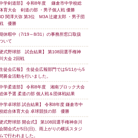
中学剣道部】 令和8年度 鎌倉市中学校総
体育大会 剣道の部 ・男子個人戦 優勝
3D 関澤大弥 第3位 M3A 辻建太郎 ・男子団
戦 優勝
期休暇中（7/19～8/31）の事務所窓口取扱
ついて
硬式野球部 試合結果】 第108回選手権神
川大会 2回戦
生徒会広報】 生徒会広報部門では5/11から5
間募金活動を行いました。
中学柔道部】 令和8年度 湘南ブロック大会
総体予選 柔道の部 個人戦＆団体戦結果
中学卓球部 試合結果】 令和8年度 鎌倉市中
校総合体育大会 卓球競技の部 優勝
硬式野球部 開会式】 第108回選手権神奈川
会開会式が5日(日)、雨上がりの横浜スタジ
ムで行われました。