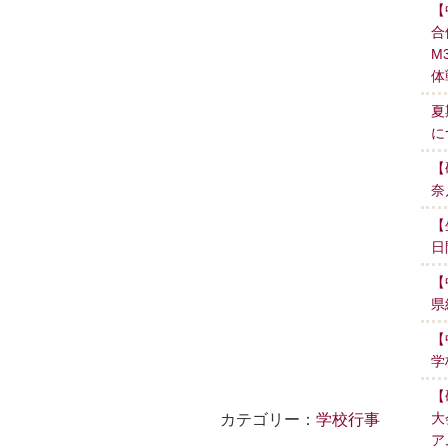
【
合
M
体
夏
に
【
奈
【
日
【
県
【
学
【
大
カテゴリー：
学校行事
ア