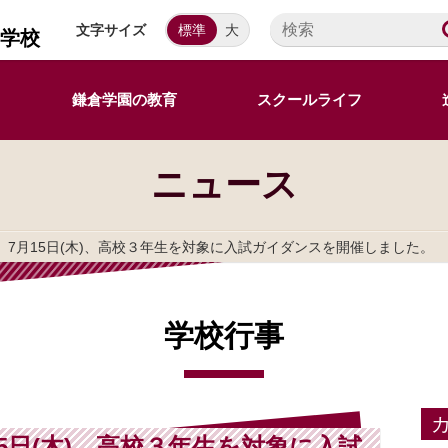
文字サイズ
標準
大
等学校
鎌倉学園の教育
スクールライフ
ニュース
】7月15日(木)、高校３年生を対象に入試ガイダンスを開催しました。
学校行事
5日(木)、高校３年生を対象に入試