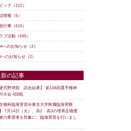
ピック（212）
試情報（5）
校行事（615）
ラブ活動（695）
TAへのお知らせ（2）
Bへのお知らせ（2）
最新の記事
硬式野球部 試合結果】 第108回選手権神
川大会 4回戦
生物科臨海実習＠東京大学附属臨海実験
】 7月14日（火）、高2・高3の理系生物選
者の希望者を対象に、臨海実習を行いまし
。