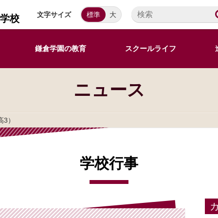
文字サイズ
標準
大
等学校
鎌倉学園の教育
スクールライフ
ニュース
高3）
学校行事