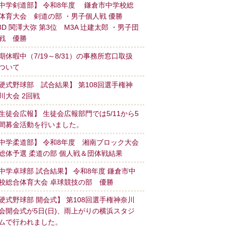
中学剣道部】 令和8年度 鎌倉市中学校総
体育大会 剣道の部 ・男子個人戦 優勝
3D 関澤大弥 第3位 M3A 辻建太郎 ・男子団
戦 優勝
期休暇中（7/19～8/31）の事務所窓口取扱
ついて
硬式野球部 試合結果】 第108回選手権神
川大会 2回戦
生徒会広報】 生徒会広報部門では5/11から5
間募金活動を行いました。
中学柔道部】 令和8年度 湘南ブロック大会
総体予選 柔道の部 個人戦＆団体戦結果
中学卓球部 試合結果】 令和8年度 鎌倉市中
校総合体育大会 卓球競技の部 優勝
硬式野球部 開会式】 第108回選手権神奈川
会開会式が5日(日)、雨上がりの横浜スタジ
ムで行われました。