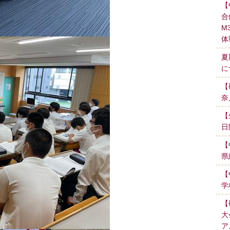
【
合
M
体
夏
に
【
奈
【
日
【
県
【
学
【
大
ア