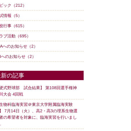
ピック（212）
試情報（5）
校行事（615）
ラブ活動（695）
TAへのお知らせ（2）
Bへのお知らせ（2）
最新の記事
硬式野球部 試合結果】 第108回選手権神
川大会 4回戦
生物科臨海実習＠東京大学附属臨海実験
】 7月14日（火）、高2・高3の理系生物選
者の希望者を対象に、臨海実習を行いまし
。