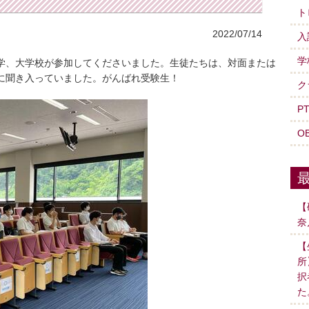
ト
2022/07/14
入
学
学、大学校が参加してくださいました。生徒たちは、対面または
に聞き入っていました。がんばれ受験生！
ク
P
O
【
奈
【
所
択
た