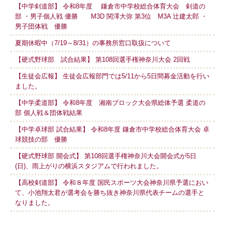
【中学剣道部】 令和8年度 鎌倉市中学校総合体育大会 剣道の
部 ・男子個人戦 優勝 M3D 関澤大弥 第3位 M3A 辻建太郎 ・
男子団体戦 優勝
夏期休暇中（7/19～8/31）の事務所窓口取扱について
【硬式野球部 試合結果】 第108回選手権神奈川大会 2回戦
【生徒会広報】 生徒会広報部門では5/11から5日間募金活動を行い
ました。
【中学柔道部】 令和8年度 湘南ブロック大会県総体予選 柔道の
部 個人戦＆団体戦結果
【中学卓球部 試合結果】 令和8年度 鎌倉市中学校総合体育大会 卓
球競技の部 優勝
【硬式野球部 開会式】 第108回選手権神奈川大会開会式が5日
(日)、雨上がりの横浜スタジアムで行われました。
【高校剣道部】 令和８年度 国民スポーツ大会神奈川県予選におい
て、小池翔太君が選考会を勝ち抜き神奈川県代表チームの選手と
なりました。