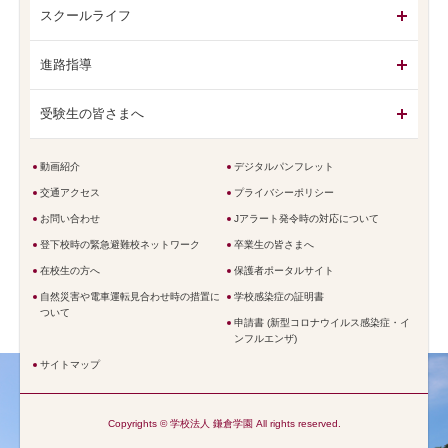
スクールライフ
進路指導
受験生の皆さまへ
動画紹介
デジタルパンフレット
交通アクセス
プライバシーポリシー
お問い合わせ
Jアラート発令時の対応について
登下校時の緊急避難校ネットワーク
卒業生の皆さまへ
在校生の方へ
保護者ポータルサイト
自然災害や電車運転見合わせ時の措置に
学校感染症の証明書
ついて
申請書 (新型コロナウイルス感染症・イ
ンフルエンザ)
サイトマップ
Copyrights © 学校法人 鎌倉学園 All rights reserved.