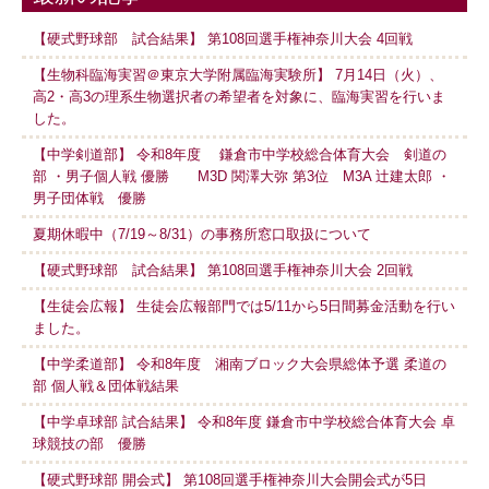
【硬式野球部 試合結果】 第108回選手権神奈川大会 4回戦
【生物科臨海実習＠東京大学附属臨海実験所】 7月14日（火）、
高2・高3の理系生物選択者の希望者を対象に、臨海実習を行いま
した。
【中学剣道部】 令和8年度 鎌倉市中学校総合体育大会 剣道の
部 ・男子個人戦 優勝 M3D 関澤大弥 第3位 M3A 辻建太郎 ・
男子団体戦 優勝
夏期休暇中（7/19～8/31）の事務所窓口取扱について
【硬式野球部 試合結果】 第108回選手権神奈川大会 2回戦
【生徒会広報】 生徒会広報部門では5/11から5日間募金活動を行い
ました。
【中学柔道部】 令和8年度 湘南ブロック大会県総体予選 柔道の
部 個人戦＆団体戦結果
【中学卓球部 試合結果】 令和8年度 鎌倉市中学校総合体育大会 卓
球競技の部 優勝
【硬式野球部 開会式】 第108回選手権神奈川大会開会式が5日