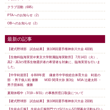
クラブ活動（695）
PTAへのお知らせ（2）
OBへのお知らせ（2）
最新の記事
【硬式野球部 試合結果】 第108回選手権神奈川大会 4回戦
【生物科臨海実習＠東京大学附属臨海実験所】 7月14日（火）、
高2・高3の理系生物選択者の希望者を対象に、臨海実習を行いま
した。
【中学剣道部】 令和8年度 鎌倉市中学校総合体育大会 剣道の
部 ・男子個人戦 優勝 M3D 関澤大弥 第3位 M3A 辻建太郎 ・
男子団体戦 優勝
夏期休暇中（7/19～8/31）の事務所窓口取扱について
【硬式野球部 試合結果】 第108回選手権神奈川大会 2回戦
【生徒会広報】 生徒会広報部門では5/11から5日間募金活動を行い