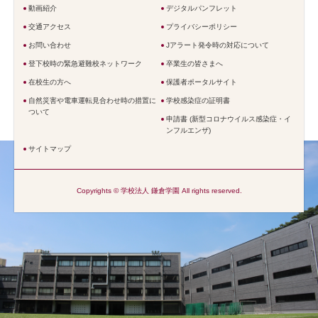
動画紹介
デジタルパンフレット
交通アクセス
プライバシーポリシー
お問い合わせ
Jアラート発令時の対応について
登下校時の緊急避難校ネットワーク
卒業生の皆さまへ
在校生の方へ
保護者ポータルサイト
自然災害や電車運転見合わせ時の措置に
学校感染症の証明書
ついて
申請書 (新型コロナウイルス感染症・イ
ンフルエンザ)
サイトマップ
Copyrights © 学校法人 鎌倉学園 All rights reserved.