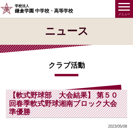
学校法人
鎌倉学園 中学校・高等学校
メニュー
ニュース
クラブ活動
【軟式野球部 大会結果】 第５０
回春季軟式野球湘南ブロック大会
準優勝
2023/05/08