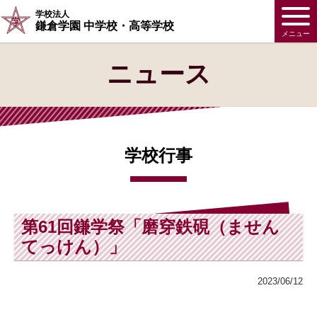
学校法人
鎌倉学園 中学校・高等学校
メニュー
ニュース
学校行事
第61回鎌学祭「磨穿鉄硯（ません
てっけん）」
2023/06/12