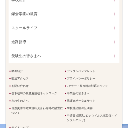
鎌倉学園の教育
スクールライフ
進路指導
受験生の皆さまへ
動画紹介
デジタルパンフレット
交通アクセス
プライバシーポリシー
お問い合わせ
Jアラート発令時の対応について
登下校時の緊急避難校ネットワーク
卒業生の皆さまへ
在校生の方へ
保護者ポータルサイト
自然災害や電車運転見合わせ時の措置に
学校感染症の証明書
ついて
申請書 (新型コロナウイルス感染症・イ
ンフルエンザ)
サイトマップ