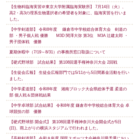
【生物科臨海実習＠東京大学附属臨海実験所】 7月14日（火）、
高2・高3の理系生物選択者の希望者を対象に、臨海実習を行いま
した。
【中学剣道部】 令和8年度 鎌倉市中学校総合体育大会 剣道の
部 ・男子個人戦 優勝 M3D 関澤大弥 第3位 M3A 辻建太郎 ・
男子団体戦 優勝
夏期休暇中（7/19～8/31）の事務所窓口取扱について
【硬式野球部 試合結果】 第108回選手権神奈川大会 2回戦
【生徒会広報】 生徒会広報部門では5/11から5日間募金活動を行い
ました。
【中学柔道部】 令和8年度 湘南ブロック大会県総体予選 柔道の
部 個人戦＆団体戦結果
【中学卓球部 試合結果】 令和8年度 鎌倉市中学校総合体育大会 卓
球競技の部 優勝
【硬式野球部 開会式】 第108回選手権神奈川大会開会式が5日
(日)、雨上がりの横浜スタジアムで行われました。
【高校剣道部】 令和８年度 国民スポーツ大会神奈川県予選におい