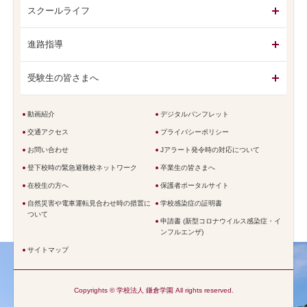
スクールライフ
進路指導
受験生の皆さまへ
動画紹介
デジタルパンフレット
交通アクセス
プライバシーポリシー
お問い合わせ
Jアラート発令時の対応について
登下校時の緊急避難校ネットワーク
卒業生の皆さまへ
在校生の方へ
保護者ポータルサイト
自然災害や電車運転見合わせ時の措置に
学校感染症の証明書
ついて
申請書 (新型コロナウイルス感染症・イ
ンフルエンザ)
サイトマップ
Copyrights © 学校法人 鎌倉学園 All rights reserved.