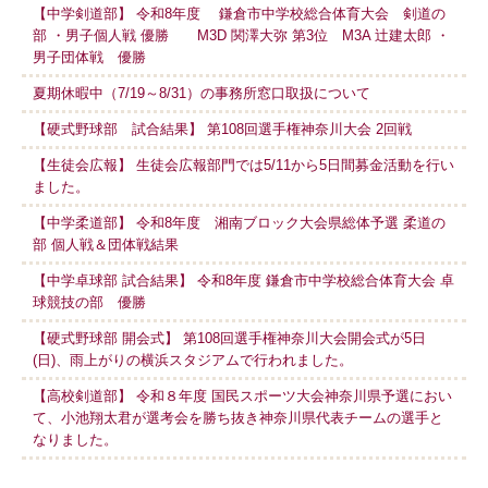
【中学剣道部】 令和8年度 鎌倉市中学校総合体育大会 剣道の
部 ・男子個人戦 優勝 M3D 関澤大弥 第3位 M3A 辻建太郎 ・
男子団体戦 優勝
夏期休暇中（7/19～8/31）の事務所窓口取扱について
【硬式野球部 試合結果】 第108回選手権神奈川大会 2回戦
【生徒会広報】 生徒会広報部門では5/11から5日間募金活動を行い
ました。
【中学柔道部】 令和8年度 湘南ブロック大会県総体予選 柔道の
部 個人戦＆団体戦結果
【中学卓球部 試合結果】 令和8年度 鎌倉市中学校総合体育大会 卓
球競技の部 優勝
【硬式野球部 開会式】 第108回選手権神奈川大会開会式が5日
(日)、雨上がりの横浜スタジアムで行われました。
【高校剣道部】 令和８年度 国民スポーツ大会神奈川県予選におい
て、小池翔太君が選考会を勝ち抜き神奈川県代表チームの選手と
なりました。