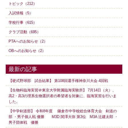
トピック（212）
入試情報（5）
学校行事（615）
クラブ活動（695）
PTAへのお知らせ（2）
OBへのお知らせ（2）
最新の記事
【硬式野球部 試合結果】 第108回選手権神奈川大会 4回戦
【生物科臨海実習＠東京大学附属臨海実験所】 7月14日（火）、
高2・高3の理系生物選択者の希望者を対象に、臨海実習を行いま
した。
【中学剣道部】 令和8年度 鎌倉市中学校総合体育大会 剣道の
部 ・男子個人戦 優勝 M3D 関澤大弥 第3位 M3A 辻建太郎 ・
男子団体戦 優勝