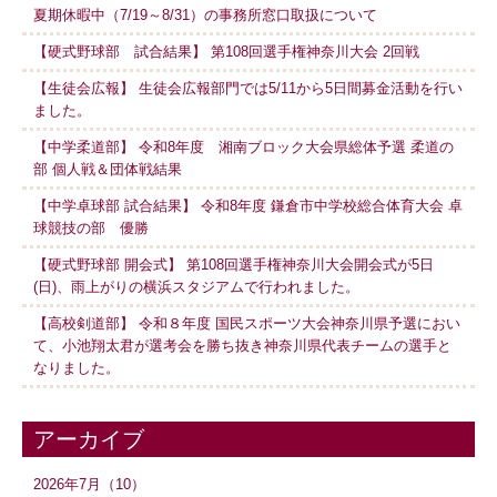
夏期休暇中（7/19～8/31）の事務所窓口取扱について
【硬式野球部 試合結果】 第108回選手権神奈川大会 2回戦
【生徒会広報】 生徒会広報部門では5/11から5日間募金活動を行い
ました。
【中学柔道部】 令和8年度 湘南ブロック大会県総体予選 柔道の
部 個人戦＆団体戦結果
【中学卓球部 試合結果】 令和8年度 鎌倉市中学校総合体育大会 卓
球競技の部 優勝
【硬式野球部 開会式】 第108回選手権神奈川大会開会式が5日
(日)、雨上がりの横浜スタジアムで行われました。
【高校剣道部】 令和８年度 国民スポーツ大会神奈川県予選におい
て、小池翔太君が選考会を勝ち抜き神奈川県代表チームの選手と
なりました。
アーカイブ
2026年7月（10）