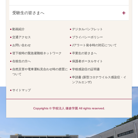
受験生の皆さまへ
動画紹介
デジタルパンフレット
交通アクセス
プライバシーポリシー
お問い合わせ
Jアラート発令時の対応について
登下校時の緊急避難校ネットワーク
卒業生の皆さまへ
在校生の方へ
保護者ポータルサイト
自然災害や電車運転見合わせ時の措置に
学校感染症の証明書
ついて
申請書 (新型コロナウイルス感染症・イ
ンフルエンザ)
サイトマップ
Copyrights © 学校法人 鎌倉学園 All rights reserved.