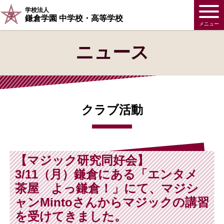
学校法人
鎌倉学園 中学校・高等学校
メニュー
ニュース
クラブ活動
【マジック研究同好会】
3/11（月）鎌倉にある「エンタメ
茶屋 よっ鎌倉！」にて、マジシ
ャンMintoさんからマジックの講習
を受けてきました。