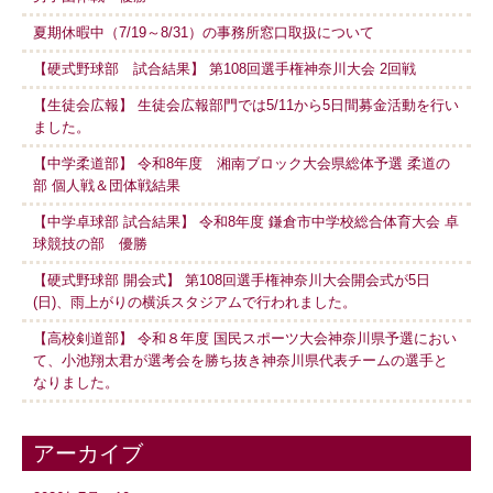
夏期休暇中（7/19～8/31）の事務所窓口取扱について
【硬式野球部 試合結果】 第108回選手権神奈川大会 2回戦
【生徒会広報】 生徒会広報部門では5/11から5日間募金活動を行い
ました。
【中学柔道部】 令和8年度 湘南ブロック大会県総体予選 柔道の
部 個人戦＆団体戦結果
【中学卓球部 試合結果】 令和8年度 鎌倉市中学校総合体育大会 卓
球競技の部 優勝
【硬式野球部 開会式】 第108回選手権神奈川大会開会式が5日
(日)、雨上がりの横浜スタジアムで行われました。
【高校剣道部】 令和８年度 国民スポーツ大会神奈川県予選におい
て、小池翔太君が選考会を勝ち抜き神奈川県代表チームの選手と
なりました。
アーカイブ