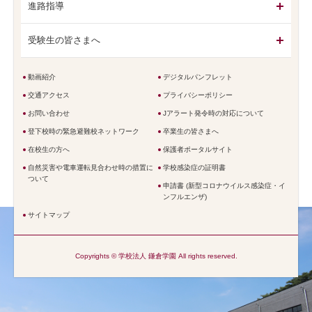
進路指導
受験生の皆さまへ
動画紹介
デジタルパンフレット
交通アクセス
プライバシーポリシー
お問い合わせ
Jアラート発令時の対応について
登下校時の緊急避難校ネットワーク
卒業生の皆さまへ
在校生の方へ
保護者ポータルサイト
自然災害や電車運転見合わせ時の措置に
学校感染症の証明書
ついて
申請書 (新型コロナウイルス感染症・イ
ンフルエンザ)
サイトマップ
Copyrights © 学校法人 鎌倉学園 All rights reserved.