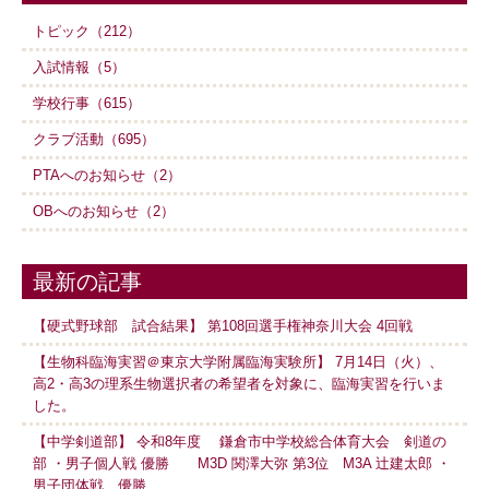
トピック（212）
入試情報（5）
学校行事（615）
クラブ活動（695）
PTAへのお知らせ（2）
OBへのお知らせ（2）
最新の記事
【硬式野球部 試合結果】 第108回選手権神奈川大会 4回戦
【生物科臨海実習＠東京大学附属臨海実験所】 7月14日（火）、
高2・高3の理系生物選択者の希望者を対象に、臨海実習を行いま
した。
【中学剣道部】 令和8年度 鎌倉市中学校総合体育大会 剣道の
部 ・男子個人戦 優勝 M3D 関澤大弥 第3位 M3A 辻建太郎 ・
男子団体戦 優勝