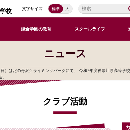
文字サイズ
標準
大
等学校
鎌倉学園の教育
スクールライフ
ニュース
日（日）はだの丹沢クライミングパークにて、 令和7年度神奈川県高等学
告。
クラブ活動