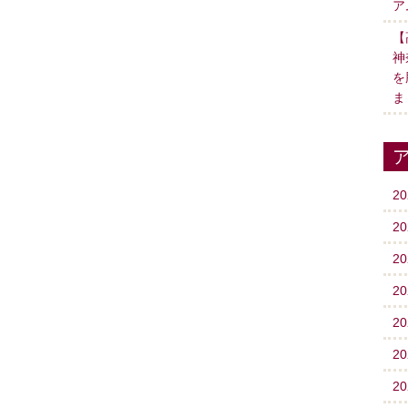
ア
【
神
を
ま
2
2
2
2
2
2
2