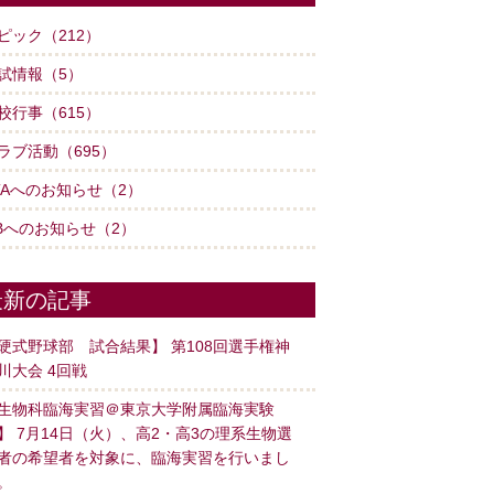
ピック（212）
試情報（5）
校行事（615）
ラブ活動（695）
TAへのお知らせ（2）
Bへのお知らせ（2）
最新の記事
硬式野球部 試合結果】 第108回選手権神
川大会 4回戦
生物科臨海実習＠東京大学附属臨海実験
】 7月14日（火）、高2・高3の理系生物選
者の希望者を対象に、臨海実習を行いまし
。