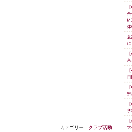
【
合
M
体
夏
に
【
奈
【
日
【
県
【
学
【
カテゴリー：
クラブ活動
大