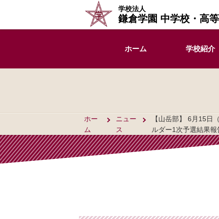
学校法人
鎌倉学園 中学校・高
ホーム
学校紹介
ホー
ニュー
【山岳部】 6月15
ム
ス
ルダー1次予選結果報