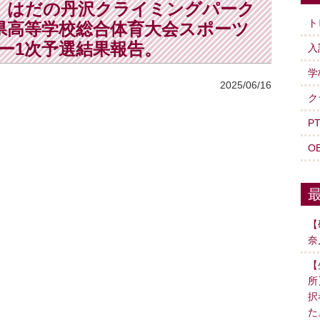
日）はだの丹沢クライミングパーク
ト
川県高等学校総合体育大会スポーツ
ー1次予選結果報告。
入
学
2025/06/16
ク
P
O
【
奈
【
所
択
た