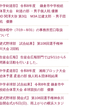
中学剣道部】 令和8年度 鎌倉市中学校総
体育大会 剣道の部 ・男子個人戦 優勝
3D 関澤大弥 第3位 M3A 辻建太郎 ・男子団
戦 優勝
期休暇中（7/19～8/31）の事務所窓口取扱
ついて
硬式野球部 試合結果】 第108回選手権神
川大会 2回戦
生徒会広報】 生徒会広報部門では5/11から5
間募金活動を行いました。
中学柔道部】 令和8年度 湘南ブロック大会
総体予選 柔道の部 個人戦＆団体戦結果
中学卓球部 試合結果】 令和8年度 鎌倉市中
校総合体育大会 卓球競技の部 優勝
硬式野球部 開会式】 第108回選手権神奈川
会開会式が5日(日)、雨上がりの横浜スタジ