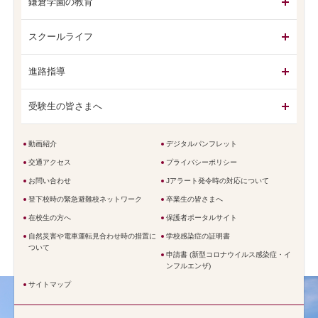
鎌倉学園の教育
スクールライフ
進路指導
受験生の皆さまへ
動画紹介
デジタルパンフレット
交通アクセス
プライバシーポリシー
お問い合わせ
Jアラート発令時の対応について
登下校時の緊急避難校ネットワーク
卒業生の皆さまへ
在校生の方へ
保護者ポータルサイト
自然災害や電車運転見合わせ時の措置に
学校感染症の証明書
ついて
申請書 (新型コロナウイルス感染症・イ
ンフルエンザ)
サイトマップ