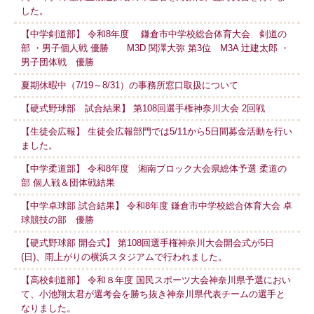
した。
【中学剣道部】 令和8年度 鎌倉市中学校総合体育大会 剣道の
部 ・男子個人戦 優勝 M3D 関澤大弥 第3位 M3A 辻建太郎 ・
男子団体戦 優勝
夏期休暇中（7/19～8/31）の事務所窓口取扱について
【硬式野球部 試合結果】 第108回選手権神奈川大会 2回戦
【生徒会広報】 生徒会広報部門では5/11から5日間募金活動を行い
ました。
【中学柔道部】 令和8年度 湘南ブロック大会県総体予選 柔道の
部 個人戦＆団体戦結果
【中学卓球部 試合結果】 令和8年度 鎌倉市中学校総合体育大会 卓
球競技の部 優勝
【硬式野球部 開会式】 第108回選手権神奈川大会開会式が5日
(日)、雨上がりの横浜スタジアムで行われました。
【高校剣道部】 令和８年度 国民スポーツ大会神奈川県予選におい
て、小池翔太君が選考会を勝ち抜き神奈川県代表チームの選手と
なりました。