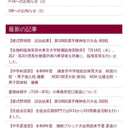
PTAへのお知らせ（2）
OBへのお知らせ（2）
最新の記事
【硬式野球部 試合結果】 第108回選手権神奈川大会 4回戦
【生物科臨海実習＠東京大学附属臨海実験所】 7月14日（火）、
高2・高3の理系生物選択者の希望者を対象に、臨海実習を行いま
した。
【中学剣道部】 令和8年度 鎌倉市中学校総合体育大会 剣道の
部 ・男子個人戦 優勝 M3D 関澤大弥 第3位 M3A 辻建太郎 ・
男子団体戦 優勝
夏期休暇中（7/19～8/31）の事務所窓口取扱について
【硬式野球部 試合結果】 第108回選手権神奈川大会 2回戦
【生徒会広報】 生徒会広報部門では5/11から5日間募金活動を行い
ました。
【中学柔道部】 令和8年度 湘南ブロック大会県総体予選 柔道の