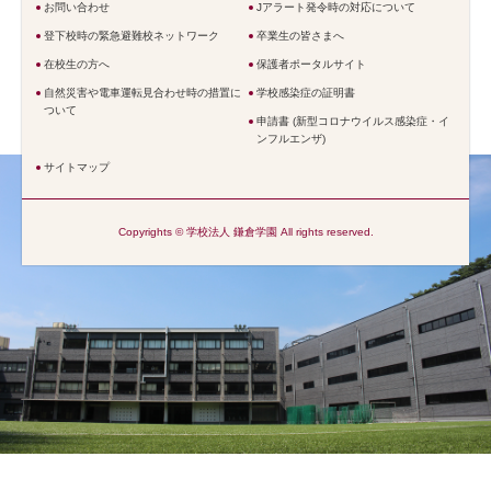
お問い合わせ
Jアラート発令時の対応について
登下校時の緊急避難校ネットワーク
卒業生の皆さまへ
在校生の方へ
保護者ポータルサイト
自然災害や電車運転見合わせ時の措置に
学校感染症の証明書
ついて
申請書 (新型コロナウイルス感染症・イ
ンフルエンザ)
サイトマップ
Copyrights © 学校法人 鎌倉学園 All rights reserved.