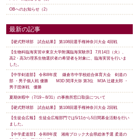
OBへのお知らせ（2）
最新の記事
【硬式野球部 試合結果】 第108回選手権神奈川大会 4回戦
【生物科臨海実習＠東京大学附属臨海実験所】 7月14日（火）、
高2・高3の理系生物選択者の希望者を対象に、臨海実習を行いま
した。
【中学剣道部】 令和8年度 鎌倉市中学校総合体育大会 剣道の
部 ・男子個人戦 優勝 M3D 関澤大弥 第3位 M3A 辻建太郎 ・
男子団体戦 優勝
夏期休暇中（7/19～8/31）の事務所窓口取扱について
【硬式野球部 試合結果】 第108回選手権神奈川大会 2回戦
【生徒会広報】 生徒会広報部門では5/11から5日間募金活動を行い
ました。
【中学柔道部】 令和8年度 湘南ブロック大会県総体予選 柔道の