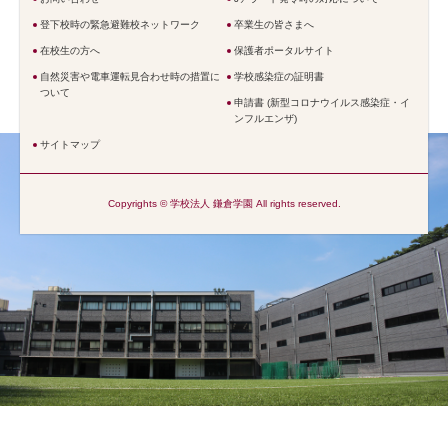
登下校時の緊急避難校ネットワーク
卒業生の皆さまへ
在校生の方へ
保護者ポータルサイト
自然災害や電車運転見合わせ時の措置に
学校感染症の証明書
ついて
申請書 (新型コロナウイルス感染症・イ
ンフルエンザ)
サイトマップ
Copyrights © 学校法人 鎌倉学園 All rights reserved.