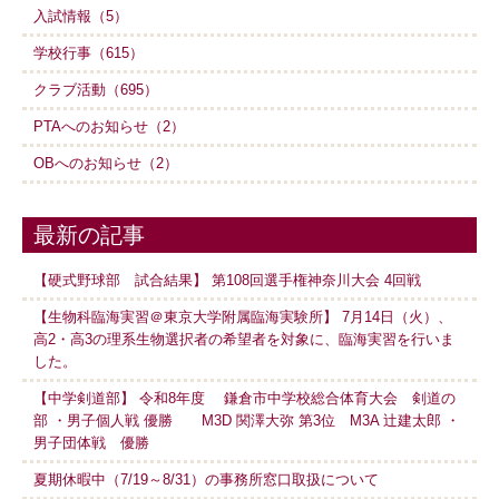
入試情報（5）
学校行事（615）
クラブ活動（695）
PTAへのお知らせ（2）
OBへのお知らせ（2）
最新の記事
【硬式野球部 試合結果】 第108回選手権神奈川大会 4回戦
【生物科臨海実習＠東京大学附属臨海実験所】 7月14日（火）、
高2・高3の理系生物選択者の希望者を対象に、臨海実習を行いま
した。
【中学剣道部】 令和8年度 鎌倉市中学校総合体育大会 剣道の
部 ・男子個人戦 優勝 M3D 関澤大弥 第3位 M3A 辻建太郎 ・
男子団体戦 優勝
夏期休暇中（7/19～8/31）の事務所窓口取扱について