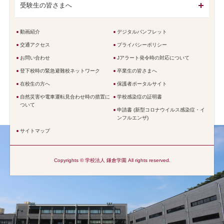
受験生の皆さまへ
動画紹介
デジタルパンフレット
交通アクセス
プライバシーポリシー
お問い合わせ
Jアラート発令時の対応について
登下校時の緊急避難校ネットワーク
卒業生の皆さまへ
在校生の方へ
保護者ポータルサイト
自然災害や電車運転見合わせ時の措置に
学校感染症の証明書
ついて
申請書 (新型コロナウイルス感染症・イ
ンフルエンザ)
サイトマップ
Copyrights © 学校法人 鎌倉学園 All rights reserved.