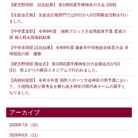
【硬式野球部 試合結果】 第108回選手権神奈川大会 2回戦
【生徒会広報】 生徒会広報部門では5/11から5日間募金活動を行い
ました。
【中学柔道部】 令和8年度 湘南ブロック大会県総体予選 柔道の
部 個人戦＆団体戦結果
【中学卓球部 試合結果】 令和8年度 鎌倉市中学校総合体育大会 卓
球競技の部 優勝
【硬式野球部 開会式】 第108回選手権神奈川大会開会式が5日
(日)、雨上がりの横浜スタジアムで行われました。
【高校剣道部】 令和８年度 国民スポーツ大会神奈川県予選におい
て、小池翔太君が選考会を勝ち抜き神奈川県代表チームの選手と
なりました。
アーカイブ
2026年7月（10）
2026年6月（11）