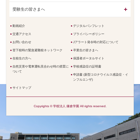
受験生の皆さまへ
動画紹介
デジタルパンフレット
交通アクセス
プライバシーポリシー
お問い合わせ
Jアラート発令時の対応について
登下校時の緊急避難校ネットワーク
卒業生の皆さまへ
在校生の方へ
保護者ポータルサイト
自然災害や電車運転見合わせ時の措置に
学校感染症の証明書
ついて
申請書 (新型コロナウイルス感染症・イ
ンフルエンザ)
サイトマップ
Copyrights © 学校法人 鎌倉学園 All rights reserved.