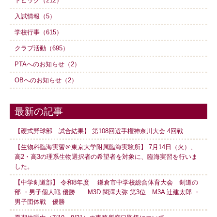
トピック（212）
入試情報（5）
学校行事（615）
クラブ活動（695）
PTAへのお知らせ（2）
OBへのお知らせ（2）
最新の記事
【硬式野球部 試合結果】 第108回選手権神奈川大会 4回戦
【生物科臨海実習＠東京大学附属臨海実験所】 7月14日（火）、
高2・高3の理系生物選択者の希望者を対象に、臨海実習を行いま
した。
【中学剣道部】 令和8年度 鎌倉市中学校総合体育大会 剣道の
部 ・男子個人戦 優勝 M3D 関澤大弥 第3位 M3A 辻建太郎 ・
男子団体戦 優勝