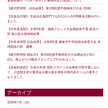
夏期休暇中（7/19～8/31）の事務所窓口取扱について
【硬式野球部 試合結果】 第108回選手権神奈川大会 2回戦
【生徒会広報】 生徒会広報部門では5/11から5日間募金活動を行い
ました。
【中学柔道部】 令和8年度 湘南ブロック大会県総体予選 柔道の
部 個人戦＆団体戦結果
【中学卓球部 試合結果】 令和8年度 鎌倉市中学校総合体育大会 卓
球競技の部 優勝
【硬式野球部 開会式】 第108回選手権神奈川大会開会式が5日
(日)、雨上がりの横浜スタジアムで行われました。
【高校剣道部】 令和８年度 国民スポーツ大会神奈川県予選におい
て、小池翔太君が選考会を勝ち抜き神奈川県代表チームの選手と
なりました。
アーカイブ
2026年7月（10）