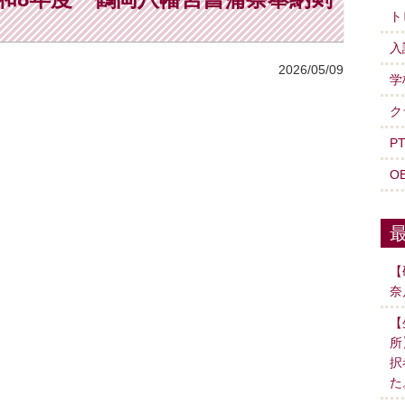
ト
入
2026/05/09
学
ク
P
O
【
奈
【
所
択
た