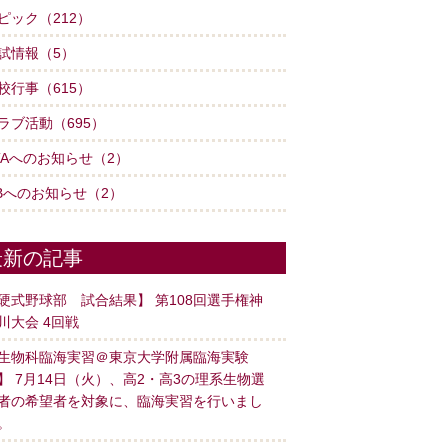
ピック（212）
試情報（5）
校行事（615）
ラブ活動（695）
TAへのお知らせ（2）
Bへのお知らせ（2）
最新の記事
硬式野球部 試合結果】 第108回選手権神
川大会 4回戦
生物科臨海実習＠東京大学附属臨海実験
】 7月14日（火）、高2・高3の理系生物選
者の希望者を対象に、臨海実習を行いまし
。