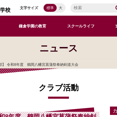
文字サイズ
標準
大
等学校
鎌倉学園の教育
スクールライフ
ニュース
部】 令和8年度 鶴岡八幡宮菖蒲祭奉納剣道大会
クラブ活動
和8年度 鶴岡八幡宮菖蒲祭奉納剣