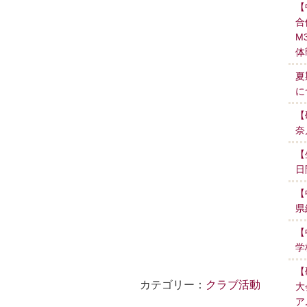
【
合
M
体
夏
に
【
奈
【
日
【
県
【
学
【
カテゴリー：
クラブ活動
大
ア