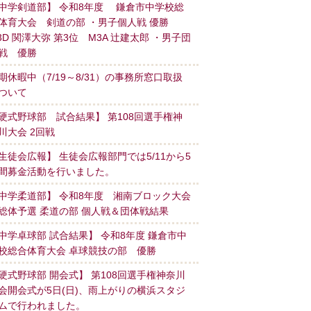
中学剣道部】 令和8年度 鎌倉市中学校総
体育大会 剣道の部 ・男子個人戦 優勝
3D 関澤大弥 第3位 M3A 辻建太郎 ・男子団
戦 優勝
期休暇中（7/19～8/31）の事務所窓口取扱
ついて
硬式野球部 試合結果】 第108回選手権神
川大会 2回戦
生徒会広報】 生徒会広報部門では5/11から5
間募金活動を行いました。
中学柔道部】 令和8年度 湘南ブロック大会
総体予選 柔道の部 個人戦＆団体戦結果
中学卓球部 試合結果】 令和8年度 鎌倉市中
校総合体育大会 卓球競技の部 優勝
硬式野球部 開会式】 第108回選手権神奈川
会開会式が5日(日)、雨上がりの横浜スタジ
ムで行われました。